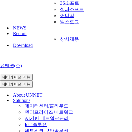
3S소프트
셀파소프트
어니컴
엑스로그
NEWS
Recruit
상시채용
Download
유엔넷(주)
내비게이션 메뉴
내비게이션 메뉴
About UNNET
Solutions
데이터센터/클라우드
엔터프라이즈 네트워크
AI기반 네트워크관리
IoT 솔루션
네트워크 보안솔루션