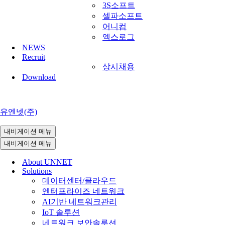
3S소프트
셀파소프트
어니컴
엑스로그
NEWS
Recruit
상시채용
Download
유엔넷(주)
내비게이션 메뉴
내비게이션 메뉴
About UNNET
Solutions
데이터센터/클라우드
엔터프라이즈 네트워크
AI기반 네트워크관리
IoT 솔루션
네트워크 보안솔루션